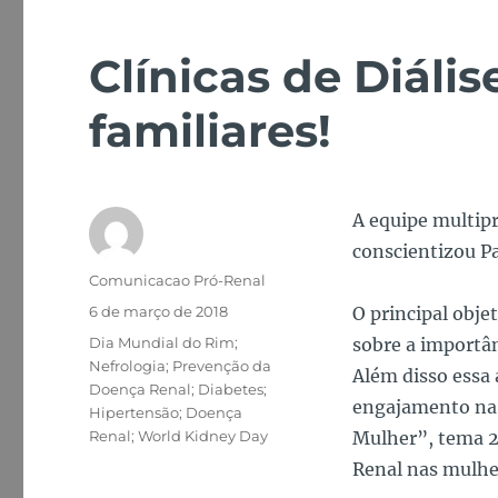
Clínicas de Diáli
familiares!
A equipe multipr
conscientizou Pa
Autor
Comunicacao Pró-Renal
Publicado
6 de março de 2018
O principal obje
em
Tags
Dia Mundial do Rim;
sobre a importân
Nefrologia; Prevenção da
Além disso essa
Doença Renal; Diabetes;
engajamento na
Hipertensão; Doença
Renal; World Kidney Day
Mulher”, tema 2
Renal nas mulhe