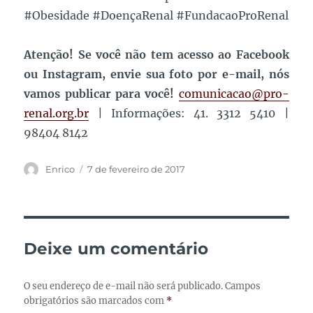
#Obesidade #DoençaRenal #FundacaoProRenal
Atenção! Se você não tem acesso ao Facebook
ou Instagram, envie sua foto por e-mail, nós
vamos publicar para você!
comunicacao@pro-
renal.org.br
| Informações: 41. 3312 5410 |
98404 8142
Autor
Publicado
Enrico
7 de fevereiro de 2017
em
Deixe um comentário
O seu endereço de e-mail não será publicado.
Campos
obrigatórios são marcados com
*