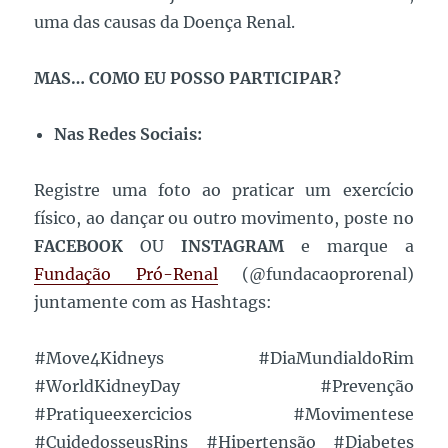
uma das causas da Doença Renal.
MAS… COMO EU POSSO PARTICIPAR?
Nas Redes Sociais:
Registre uma foto ao praticar um exercício
físico, ao dançar ou outro movimento, poste no
FACEBOOK
OU
INSTAGRAM
e marque a
Fundação Pró-Renal
(@fundacaoprorenal)
juntamente com as Hashtags:
#Move4Kidneys #DiaMundialdoRim
#WorldKidneyDay #Prevenção
#Pratiqueexercicios #Movimentese
#CuidedosseusRins #Hipertensão #Diabetes