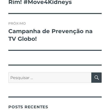
anterior:
Rim! #Move4Kidneys
Post
PRÓXIMO
Campanha de Prevenção na
Próximo
post:
TV Globo!
PES
Pesquisar
por:
POSTS RECENTES