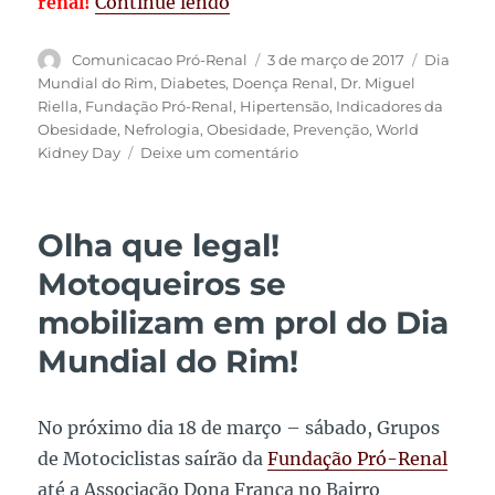
“Doença Renal & Obesidade: A
renal!
Continue lendo
Autor
Publicado
Tags
Comunicacao Pró-Renal
3 de março de 2017
Dia
em
Mundial do Rim
,
Diabetes
,
Doença Renal
,
Dr. Miguel
Riella
,
Fundação Pró-Renal
,
Hipertensão
,
Indicadores da
Obesidade
,
Nefrologia
,
Obesidade
,
Prevenção
,
World
em
Kidney Day
Deixe um comentário
Doença
Renal
&
Olha que legal!
Obesidade:
Avalie
Motoqueiros se
os
mobilizam em prol do Dia
indicadores
e
Mundial do Rim!
entenda
porque
devemos
No próximo dia 18 de março – sábado, Grupos
prevenir
de Motociclistas saírão da
Fundação Pró-Renal
até a Associação Dona França no Bairro