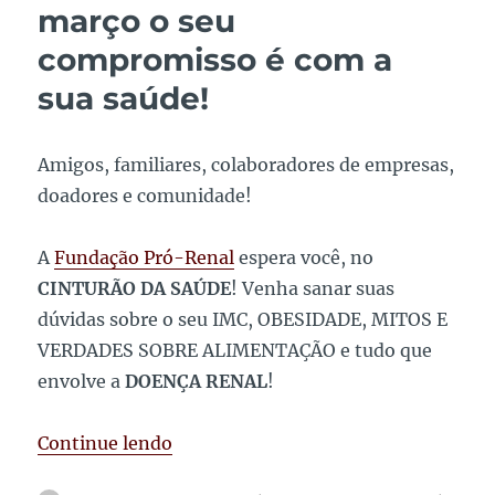
sobre
março o seu
o
compromisso é com a
Dia
Mundial
sua saúde!
do
Rim
Amigos, familiares, colaboradores de empresas,
doadores e comunidade!
A
Fundação Pró-Renal
espera você, no
CINTURÃO DA SAÚDE
! Venha sanar suas
dúvidas sobre o seu IMC, OBESIDADE, MITOS E
VERDADES SOBRE ALIMENTAÇÃO e tudo que
envolve a
DOENÇA RENAL
!
“Agende…! No dia 09 de março o seu
Continue lendo