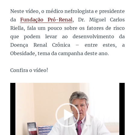
em
prol
Neste vídeo, o médico nefrologista e presidente
do
da
Fundação Pró-Renal
, Dr. Miguel Carlos
Dia
Mundial
Riella, fala um pouco sobre os fatores de risco
do
que podem levar ao desenvolvimento da
Rim!
Doença Renal Crônica – entre estes, a
Obesidade, tema da campanha deste ano.
Confira o vídeo!
Tocador
de
vídeo