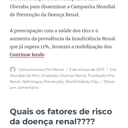
Uberaba para disseminar a Campanha Mundial
de Prevenção da Doença Renal.
A preocupação com a saúde dos rins e o
aumento da prevalência da Insuficiência Renal
que já supera 11%, levaram a mobilização dos
“Olha que legal! Motoqueiros se mob
Continue lendo
Autor
Publicado
Tags
Comunicacao Pró-Renal
3 de março de 2017
Dia
em
Mundial do Rim
,
Diabetes
,
Doença Renal
,
Fundação Pró-
Renal
,
Nefrologia
,
Prevenção
,
World Kidney Day
Deixe
em
um comentário
Olha
que
legal!
Quais os fatores de risco
Motoqueiros
se
da doença renal????
mobilizam