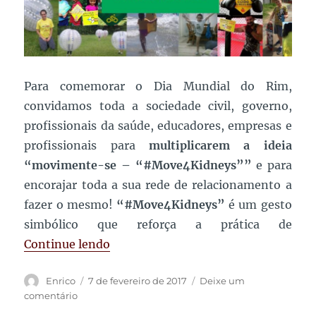
Para comemorar o Dia Mundial do Rim,
convidamos toda a sociedade civil, governo,
profissionais da saúde, educadores, empresas e
profissionais para
multiplicarem a ideia
“movimente-se – “#Move4Kidneys””
e para
encorajar toda a sua rede de relacionamento a
fazer o mesmo!
“#Move4Kidneys”
é um gesto
simbólico que reforça a prática de
“CONVITE: No Dia Mundial do Rim,
Continue lendo
Autor
Publicado
Enrico
7 de fevereiro de 2017
Deixe um
em
em
comentário
CONVITE: