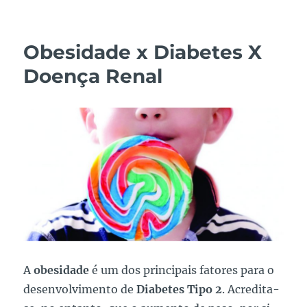
Obesidade
X
Hipertensão
Obesidade x Diabetes X
X
Doença
Doença Renal
Renal
A
obesidade
é um dos principais fatores para o
desenvolvimento de
Diabetes Tipo 2
. Acredita-