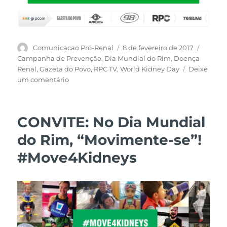
Autor
Publicado
Tags
Comunicacao Pró-Renal
8 de fevereiro de 2017
em
Campanha de Prevenção
,
Dia Mundial do Rim
,
Doença
Renal
,
Gazeta do Povo
,
RPC TV
,
World Kidney Day
Deixe
em
um comentário
Campanha
de
Prevenção
CONVITE: No Dia Mundial
na
TV
do Rim, “Movimente-se”!
Globo!
#Move4Kidneys