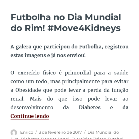
No
Dia
Futbolha no Dia Mundial
Mundial
do
do Rim! #Move4Kidneys
Rim,
“Movimente-
se”!
A galera que participou do Futbolha, registrou
#Move4Kidneys
estas imagens e já nos enviou!
O exercício físico é primordial para a saúde
como um todo, mas principalmente para evitar
a Obesidade que pode levar a perda da função
renal. Mais do que isso pode levar ao
desenvolvimento da
Diabetes e da
“Futbolha no Dia Mundial do Rim!
Continue lendo
Autor
Publicado
Tags
Enrico
3 de fevereiro de 2017
Dia Mundial do
em
Rim
,
Diabetes
,
Doença Renal
,
Exercícios Físicos
,
Futebol
,