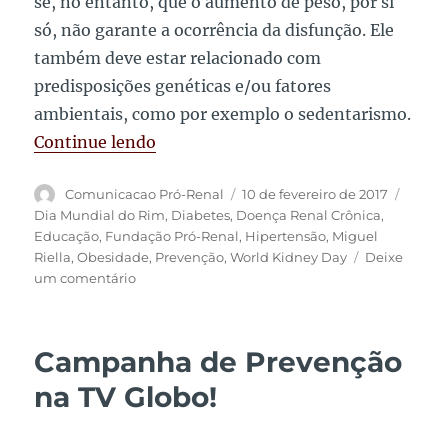
se, no entanto, que o aumento de peso, por si
só, não garante a ocorrência da disfunção. Ele
também deve estar relacionado com
predisposições genéticas e/ou fatores
ambientais, como por exemplo o sedentarismo.
“Obesidade x Diabetes X Doença Ren
Continue lendo
Autor
Publicado
Tags
Comunicacao Pró-Renal
10 de fevereiro de 2017
em
Dia Mundial do Rim
,
Diabetes
,
Doença Renal Crônica
,
Educação
,
Fundação Pró-Renal
,
Hipertensão
,
Miguel
Riella
,
Obesidade
,
Prevenção
,
World Kidney Day
Deixe
em
um comentário
Obesidade
x
Diabetes
Campanha de Prevenção
X
Doença
na TV Globo!
Renal