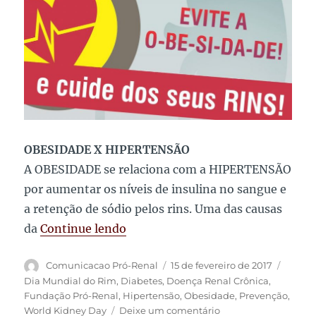
OBESIDADE X HIPERTENSÃO
A OBESIDADE se relaciona com a HIPERTENSÃO
por aumentar os níveis de insulina no sangue e
a retenção de sódio pelos rins. Uma das causas
“Obesidade X Hipertensão X Doen
da
Continue lendo
Autor
Publicado
Tags
Comunicacao Pró-Renal
15 de fevereiro de 2017
em
Dia Mundial do Rim
,
Diabetes
,
Doença Renal Crônica
,
Fundação Pró-Renal
,
Hipertensão
,
Obesidade
,
Prevenção
,
em
World Kidney Day
Deixe um comentário