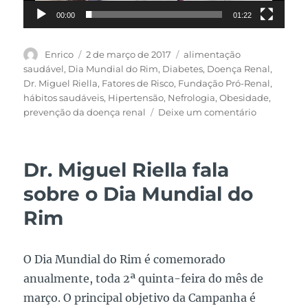
00:00
01:22
Autor
Publicado
Tags
Enrico
2 de março de 2017
alimentação
em
saudável
,
Dia Mundial do Rim
,
Diabetes
,
Doença Renal
,
Dr. Miguel Riella
,
Fatores de Risco
,
Fundação Pró-Renal
,
hábitos saudáveis
,
Hipertensão
,
Nefrologia
,
Obesidade
,
em
prevenção da doença renal
Deixe um comentário
Quais
os
fatores
Dr. Miguel Riella fala
de
risco
sobre o Dia Mundial do
da
Rim
doença
renal????
O Dia Mundial do Rim é comemorado
anualmente, toda 2ª quinta-feira do mês de
março. O principal objetivo da Campanha é